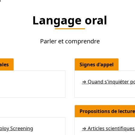
l
Langage oral
Parler et comprendre
ales
Signes d'appel
⇒ Quand s'inquiéter po
Propositions de lectu
oloy Screening
⇒ Articles scientifique