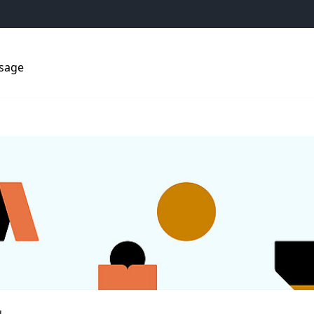
ssage
SUIS...