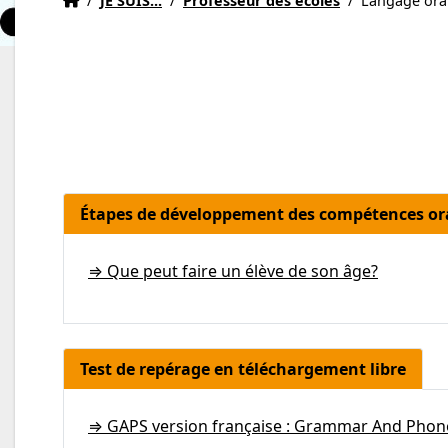
/
JE SUIS...
/
Professeur des écoles
/
Langage ora
Étapes de développement des compétences or
⇒ Que peut faire un élève de son âge?
Test de repérage en téléchargement libre
⇒ GAPS version française : Grammar And Phon