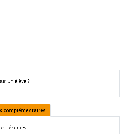
ur un élève ?
res complémentaires
s et résumés